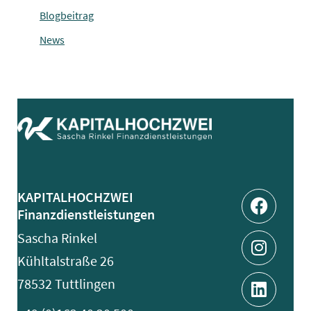
Blogbeitrag
News
Facebo
Instag
Linked
Xing
KAPITALHOCHZWEI
Finanzdienstleistungen
Sascha Rinkel
Kühltalstraße 26
78532 Tuttlingen