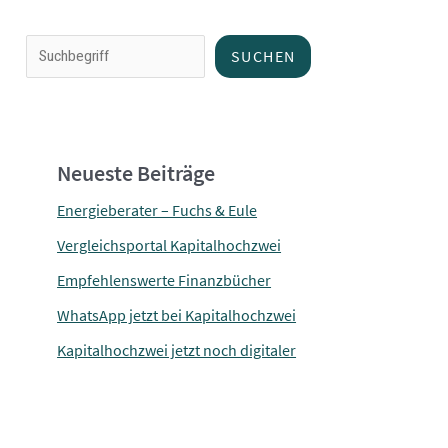
u
c
SUCHEN
h
e
n
Neueste Beiträge
Energieberater – Fuchs & Eule
Vergleichsportal Kapitalhochzwei
Empfehlenswerte Finanzbücher
WhatsApp jetzt bei Kapitalhochzwei
Kapitalhochzwei jetzt noch digitaler