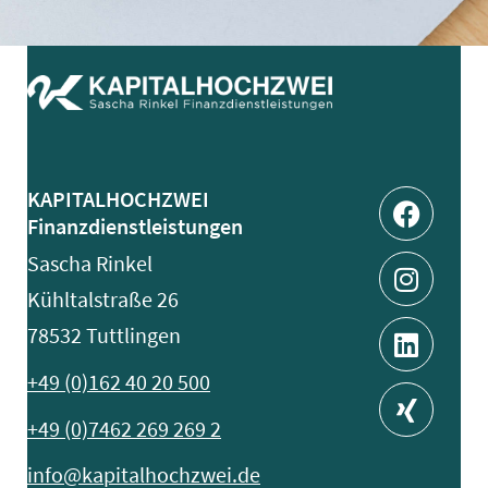
Facebo
Instag
Linked
Xing
KAPITALHOCHZWEI
Finanzdienstleistungen
Sascha Rinkel
Kühltalstraße 26
78532 Tuttlingen
+49 (0)162 40 20 500
+49 (0)7462 269 269 2
info@kapitalhochzwei.de