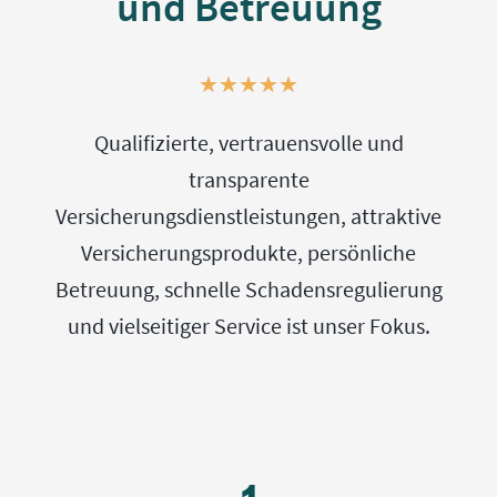
und Betreuung
B
★
★
★
★
★
e
Qualifizierte, vertrauensvolle und
w
transparente
e
Versicherungsdienstleistungen, attraktive
r
Versicherungsprodukte, persönliche
t
Betreuung, schnelle Schadensregulierung
e
und vielseitiger Service ist unser Fokus.
t
m
i
t
5