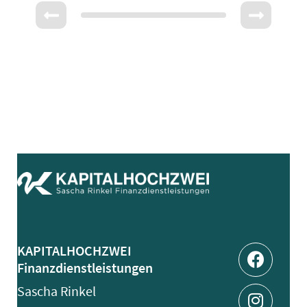
Facebo
Instag
Linked
Xing
KAPITALHOCHZWEI
Finanzdienstleistungen
Sascha Rinkel